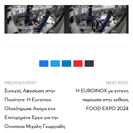
PREVIOUS POST
NEXT POST
Συνεχής Αφοσίωση στην
Η EUROINOX με έντονη
Ποιότητα: Η Euroinox
παρουσία στην έκθεση
Ολοκλήρωσε Ακόμα ένα
FOOD EXPO 2024
Επιτυχημένο Έργο για την
Οινοποιία Μιχάλη Γεωργιάδη