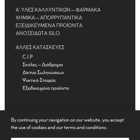
Α’ ΎΛΕΣ ΚΑΛΛΥΝΤΙΚΏΝ – ΦΑΡΜΑΚΑ
ΧΗΜΙΚΆ – ΑΠΟΡΡΥΠΑΝΤΙΚΆ
ΕΞΕΙΔΙΚΕΥΜΈΝΑ ΠΡΟΪΌΝΤΑ
ΑΝΟΞΕΊΔΩΤΑ SILO
ΆΛΛΕΣ ΚΑΤΑΣΚΕΥΈΣ
C.I.P
Σκάλες – Διάδρομοι
Δίκτυα Σωληνώσεων
Ψυκτικά Στοιχεία
Εξειδικευμένα προϊόντα
By continuing your navigation on our website, you accept
the use of cookies and our
terms and conditions
.
©
Ανοξείδωτες δεξαμενές
Euroinox