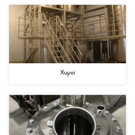
Χυμοί