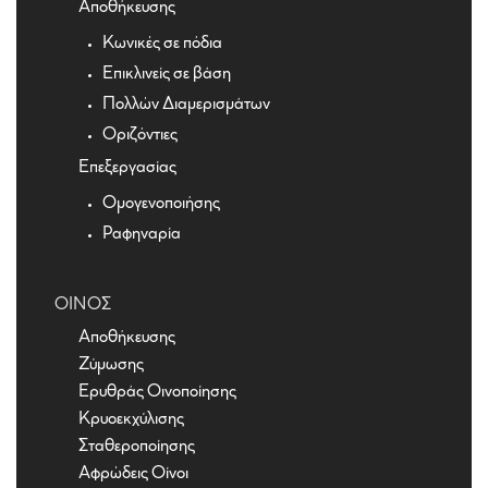
Αποθήκευσης
Κωνικές σε πόδια
Επικλινείς σε βάση
Πολλών Διαμερισμάτων
Οριζόντιες
Επεξεργασίας
Ομογενοποιήσης
Ραφηναρία
ΟΊΝΟΣ
Αποθήκευσης
Ζύμωσης
Ερυθράς Οινοποίησης
Κρυοεκχύλισης
Σταθεροποίησης
Αφρώδεις Οίνοι