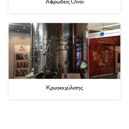
Αφρώδεις Οίνοι
Κρυοεκχύλισης